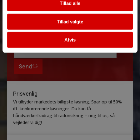
Vedhæft konstruktionstegninger (max 5 )*
Tillad alle
Tillad valgte
Afvis
Send
Prisvenlig
Vi tilbyder markedets billigste løsning. Spar op til 50%
ift. konkurrerende løsninger. Du kan få
håndværkerfradrag til radonsikring – ring til os, så
vejleder vi dig!