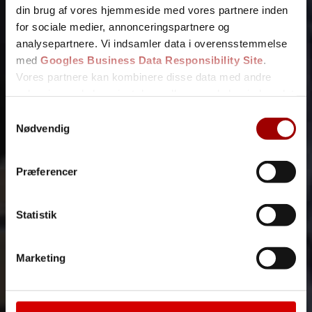
din brug af vores hjemmeside med vores partnere inden
for sociale medier, annonceringspartnere og
analysepartnere. Vi indsamler data i overensstemmelse
med
Googles Business Data Responsibility Site
.
Fjern
Vores partnere kan kombinere disse data med andre
oplysninger, du har givet dem, eller som de har indsamlet
fra din brug af deres tjenester.
Samtykkevalg
Se Cookie & Privatlivspolitik
her
Nødvendig
Præferencer
Statistik
Marketing