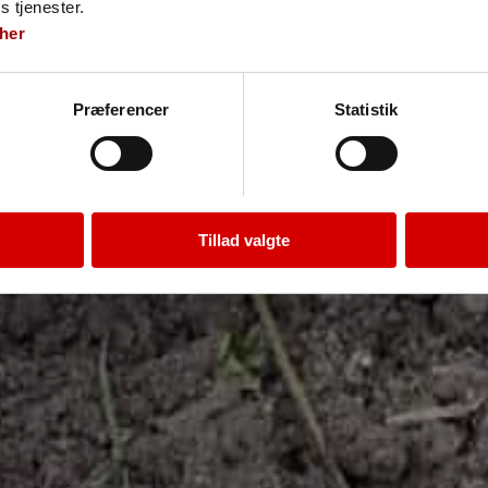
s tjenester.
her
Præferencer
Statistik
Tillad valgte