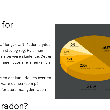
 for
 af lungekræft. Radon brydes
som støv og røg. Hvis man
erne og være skadelige. Det er
smage, lugte eller mærke hvis
men det kan udvikles over en
é at være opmærksom på
rer for store mængder radon
 radon?