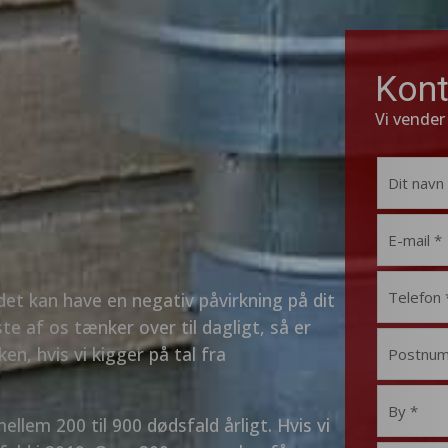
Kont
Vi vender
g det kan have en negativ påvirkning på dit
te af os tænker over til dagligt, så er
ken, hvis vi kigger på tal fra
ellem 200 til 900 dødsfald årligt. Hvis vi