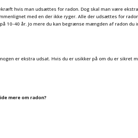
ungekræft hvis man udsættes for radon. Dog skal man være ekst
menlignet med en der ikke ryger. Alle der udsættes for radonhol
 på 10-40 år. Jo mere du kan begrænse mængden af radon du ind
g nogen er ekstra udsat. Hvis du er usikker på om du er sikret 
u vide mere om radon?