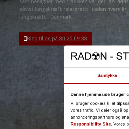
sammenligner med trafikken var der 205 døds
påvist lungekræft relateret til radon hvert år.
lungekræft i Danmark.
Ring til os på 30 25 69 33
Samtykke
Denne hjemmeside bruger c
Vi bruger cookies til at tilpas
vores trafik. Vi deler også 
annonceringspartnere og ana
Responsibility Site
. Vores 