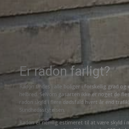
Er radon farligt?
Radon findes i alle boliger i forskellig grad o
helbred. Selvom gasarten ikke er noget de fles
radon skyld i flere dødsfald hvert år end trafik
Sundhedsstyrelsen.
Radon er nemlig estimeret til at være skyld i m