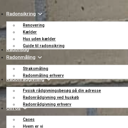
Radonsikring
Renovering
Kælder
Hus uden kælder
Guide til radonsikring
Radonsug
Radonmåling
Straksmåling
Radonmåling erhverv
Radonrådgivning
Fysisk rådgivningsbesøg på din adresse
Radonrådgivning ved huskøb
Radonrådgivning erhverv
Om os
Cases
Hvem er vi