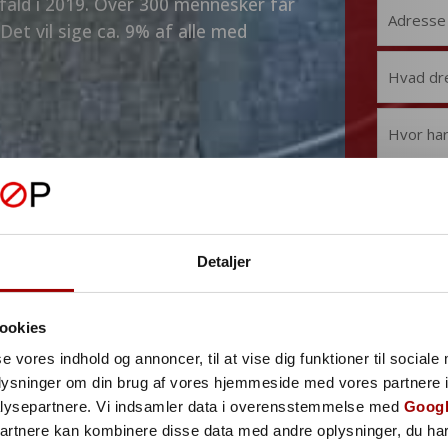
fald i 2019. Over 300 mennesker får
 Det vil sige ca. 9% af alle med
Detaljer
ookies
Send
se vores indhold og annoncer, til at vise dig funktioner til sociale
oplysninger om din brug af vores hjemmeside med vores partnere i
lysepartnere. Vi indsamler data i overensstemmelse med
Googl
partnere kan kombinere disse data med andre oplysninger, du har