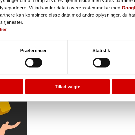
oplysninger om din brug af vores hjemmeside med vores partnere i
lysepartnere. Vi indsamler data i overensstemmelse med
Googl
don i
Hvor er der mest radon i dan
partnere kan kombinere disse data med andre oplysninger, du har
trekantsområdet
s tjenester.
her
2. december 2025
Læs mere om Radon i trekantsområdet
Præferencer
Statistik
Tillad valgte