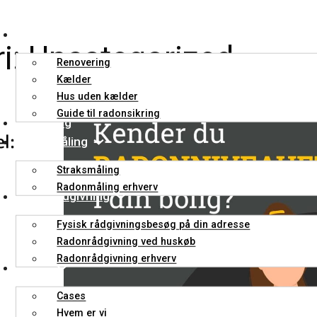
Radonsikring
i:
Uncategorized
Renovering
Kælder
Hus uden kælder
Guide til radonsikring
Radonsug
Radonmåling
Straksmåling
Radonmåling erhverv
Radonrådgivning
Fysisk rådgivningsbesøg på din adresse
Radonrådgivning ved huskøb
Radonrådgivning erhverv
Om os
Cases
Hvem er vi