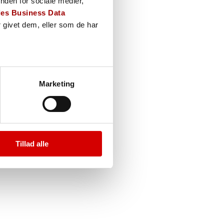
nden for sociale medier,
es Business Data
mark/radon i
 givet dem, eller som de har
Marketing
Tillad alle