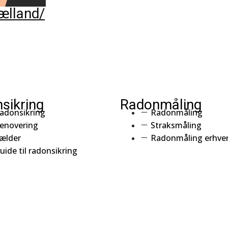
ælland/
sikring
Radonmåling
adonsikring
Radonmåling
enovering
Straksmåling
ælder
Radonmåling erhve
uide til radonsikring