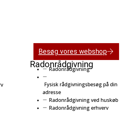
Besøg vores webshop
Radonrådgivning
Klik her
Radonrådgivning
Fysisk rådgivningsbesøg på din
rv
adresse
Radonrådgivning ved huskøb
Radonrådgivning erhverv