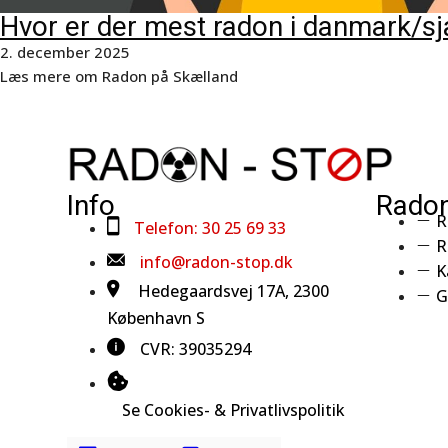
Hvor er der mest radon i danmark/sj
2. december 2025
Læs mere om Radon på Skælland
Info
Radon
R
Telefon: 30 25 69 33
R
info@radon-stop.dk
K
Hedegaardsvej 17A, 2300
G
København S
CVR: 39035294
Se Cookies- & Privatlivspolitik