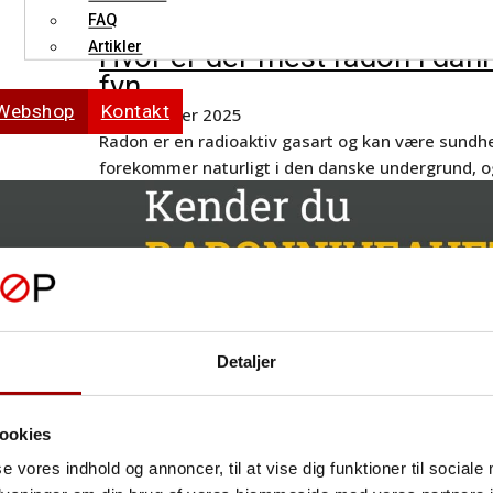
FAQ
Artikler
Hvor er der mest radon i da
fyn
Webshop
Kontakt
2. december 2025
Radon er en radioaktiv gasart og kan være sundh
forekommer naturligt i den danske undergrund, o
Detaljer
ookies
se vores indhold og annoncer, til at vise dig funktioner til sociale