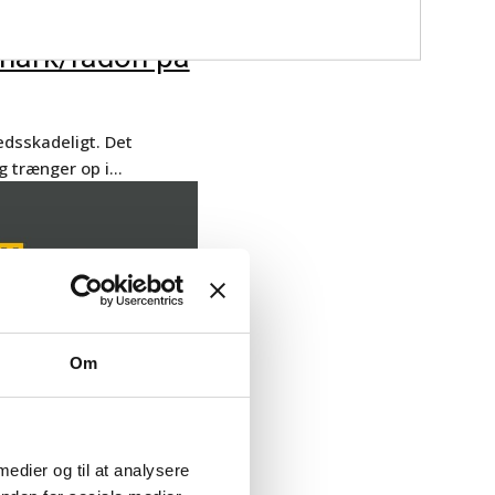
nmark/radon på
edsskadeligt. Det
g trænger op i…
Om
 medier og til at analysere