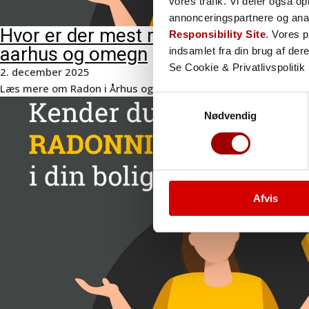
vores trafik. Vi deler også 
annonceringspartnere og ana
Hvor er der mest radon i danmark/ra
Responsibility Site
. Vores 
aarhus og omegn
indsamlet fra din brug af dere
Se Cookie & Privatlivspolitik
2. december 2025
Læs mere om Radon i Århus og omegn
Samtykkevalg
Nødvendig
Afvis